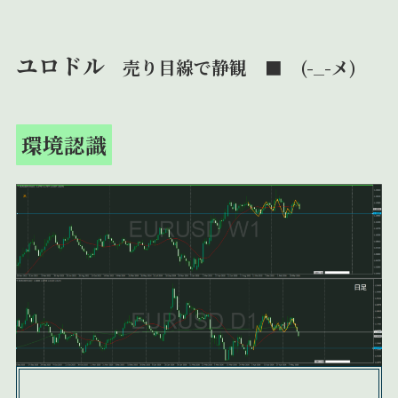
ユロドル
売り目線で静観 ■ (-_-メ)
環境認識