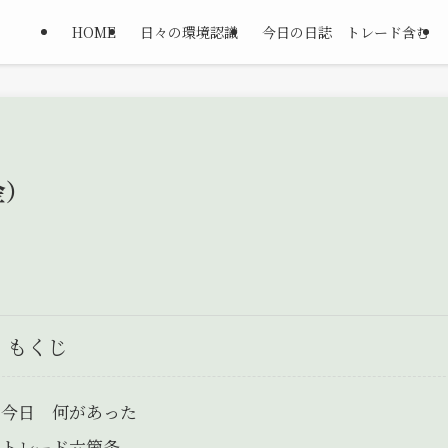
HOME
日々の環境認識
今日の日誌 トレード含む
金）
もくじ
今日 何があった
トレード六箇条