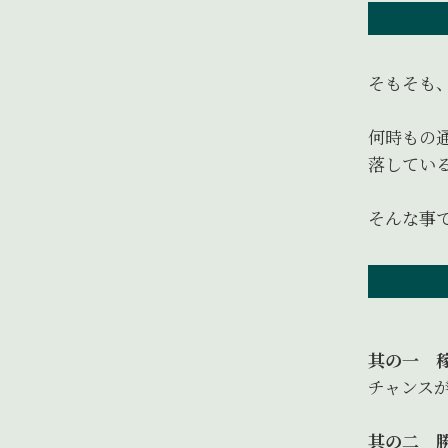
そもそも
何時もの
落してい
そんな事
其の一 
チャンス
其の二 