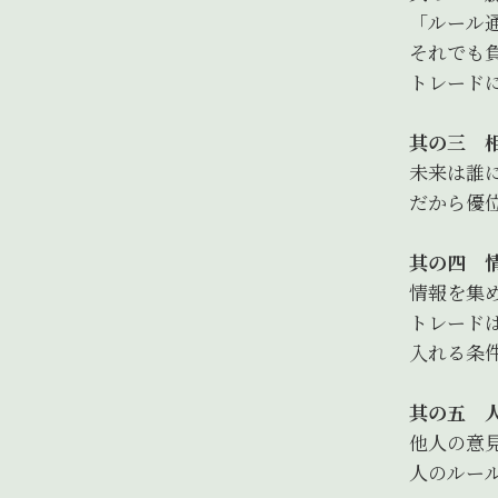
「ルール
それでも
トレード
其の三 
未来は誰
だから優
其の四 
情報を集
トレード
入れる条
其の五 
他人の意
人のルー