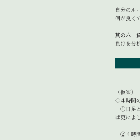
自分のル
何が良く
其の六 
負けを分
（仮案）
◇４時間
①日足と
ば更によ
②４時間