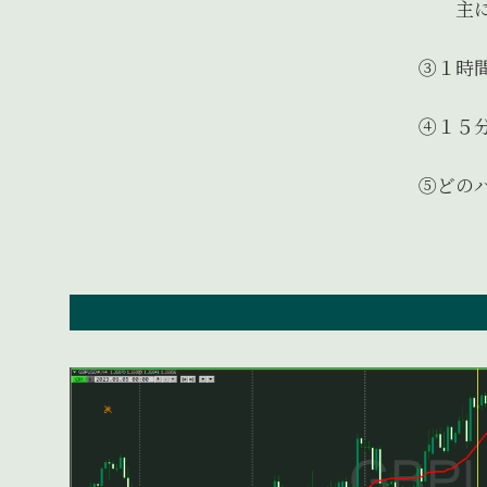
主に２０
③１時間
④１５分
⑤どのパ