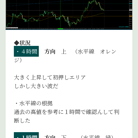
◆状況
・４時間
方向
上 （水平線 オレン
ジ）
大きく上昇して初押しエリア
しかし大きい波だ
・水平線の根拠
過去の高値を参考に１時間で確認んして判
断した
・
１時間
方向
下 （水平線 緑）